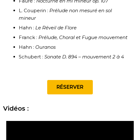
Fauré :
Nocturne en mi mineur op. 107
L. Couperin :
Prélude non mesuré en sol
mineur
Hahn :
Le Réveil de Flore
Franck :
Prélude, Choral et Fugue mouvement
Hahn :
Ouranos
Schubert :
Sonate D. 894 – mouvement 2 à 4
RÉSERVER
Vidéos :