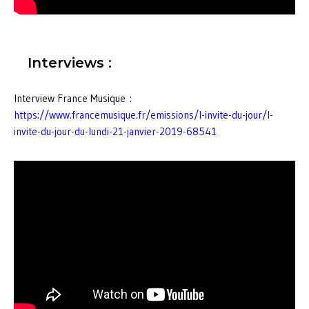
Interviews :
Interview France Musique :
https://www.francemusique.fr/emissions/l-invite-du-jour/l-
invite-du-jour-du-lundi-21-janvier-2019-68541