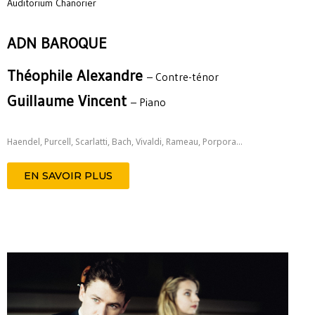
Auditorium Chanorier
ADN BAROQUE
Théophile Alexandre
– Contre-ténor
Guillaume Vincent
– Piano
Haendel, Purcell, Scarlatti, Bach, Vivaldi, Rameau, Porpora…
EN SAVOIR PLUS