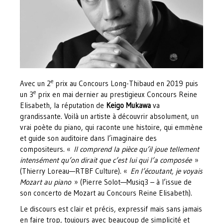
e
Avec un 2
prix au Concours Long-Thibaud en 2019 puis
e
un 3
prix en mai dernier au prestigieux Concours Reine
Elisabeth, la réputation de
Keigo Mukawa
va
grandissante. Voilà un artiste à découvrir absolument, un
vrai poète du piano, qui raconte une histoire, qui emmène
et guide son auditoire dans l’imaginaire des
compositeurs. «
Il comprend la pièce qu’il joue tellement
intensément qu’on dirait que c’est lui qui l’a composée
»
(Thierry Loreau—RTBF Culture). «
En l’écoutant, je voyais
Mozart au piano
» (Pierre Solot—Musiq3 – à l’issue de
son concerto de Mozart au Concours Reine Elisabeth).
Le discours est clair et précis, expressif mais sans jamais
en faire trop, toujours avec beaucoup de simplicité et