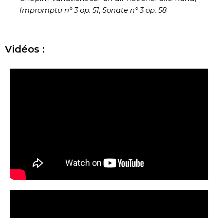
Impromptu n° 3 op. 51
,
Sonate n° 3 op. 58
Vidéos :